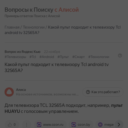
Вопросы к Поиску 
с Алисой
Примеры ответов Поиска с Алисой
Главная
/
Технологии
/
Какой пульт подходит к телевизору Tcl
android tv 32S65A?
Вопрос из Яндекс Кью
22 ноября
#Телевизоры
#Tcl
#Android
#Пульт
#Смарт
#Технологии
Какой пульт подходит к телевизору Tcl android tv
32S65A?
Алиса
Как это работает?
На основе источников, возможны неточности
Для телевизора TCL 32S65A подходит, например,
пульт
HUAYU
с голосовым управлением.
0
www.ozon.ru
ozon.by
megamarket.ru