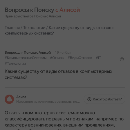
Вопросы к Поиску 
с Алисой
Примеры ответов Поиска с Алисой
Главная
/
Технологии
/
Какие существуют виды отказов в
компьютерных системах?
Вопрос для Поиска с Алисой
19 ноября
#КомпьютерныеСистемы
#Отказы
#ВидыОтказов
#IT
#Технологии
Какие существуют виды отказов в компьютерных
системах?
Алиса
Как это работает?
На основе источников, возможны неточности
Отказы в компьютерных системах можно
классифицировать по разным признакам, например по
характеру возникновения, внешним проявлениям,