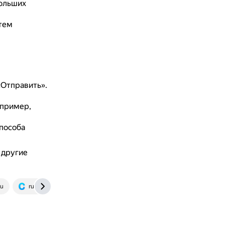
больших
тем
«Отправить».
апример,
способа
 другие
ru
ru.coolmuster.com
www.samsungstore.ru