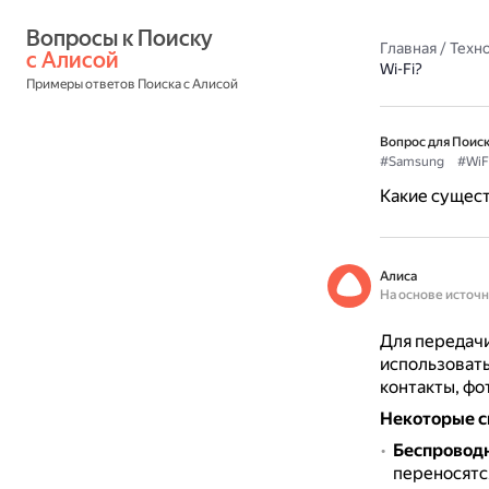
Вопросы к Поиску 
Главная
/
Техн
с Алисой
Wi-Fi?
Примеры ответов Поиска с Алисой
Вопрос для Поиск
#Samsung
#WiF
Какие сущест
Алиса
На основе источ
Для передачи
использоват
контакты, фо
Некоторые с
Беспроводн
переносятся