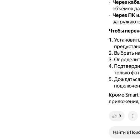
Через кабе
объёмов да
Через ПК и
загружаютс
Чтобы перен
Установить
предустан
Выбрать на
Определить
Подтвердит
только фот
Дождаться 
подключен
Кроме Smart 
приложения,
0
Найти в Пои