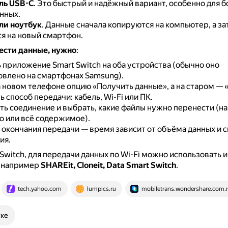
ль USB-C
.
Это быстрый и надёжный вариант, особенно для 
нных.
ли ноутбук
.
Данные сначала копируются на компьютер, а за
я на новый смартфон.
ести данные, нужно
:
 приложение Smart Switch на оба устройства (обычно оно
овлено на смартфонах Samsung).
 новом телефоне опцию «Получить данные», а на старом — 
 способ передачи: кабель, Wi-Fi или ПК.
ь соединение и выбрать, какие файлы нужно перенести (н
о или всё содержимое).
окончания передачи — время зависит от объёма данных и 
ия.
Switch, для передачи данных по Wi-Fi можно использовать и
 например
SHAREit, Cloneit, Data Smart Switch
.
tech.yahoo.com
lumpics.ru
mobiletrans.wondershare.com.
ске