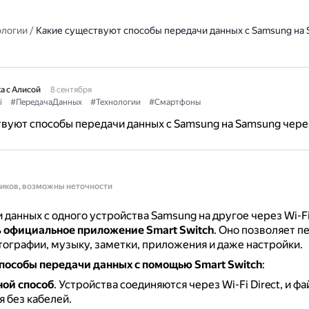
ологии
/
Какие существуют способы передачи данных с Samsung на
а с Алисой
8 сентября
i
#ПередачаДанных
#Технологии
#Смартфоны
вуют способы передачи данных с Samsung на Samsung через
ников, возможны неточности
 данных с одного устройства Samsung на другое через Wi-
ь
официальное приложение Smart Switch
.
Оно позволяет п
тографии, музыку, заметки, приложения и даже настройки.
пособы передачи данных с помощью Smart Switch
:
ой способ
.
Устройства соединяются через Wi-Fi Direct, и ф
 без кабелей.