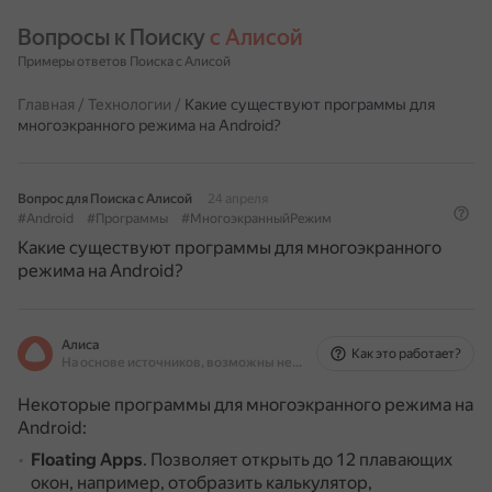
Вопросы к Поиску 
с Алисой
Примеры ответов Поиска с Алисой
Главная
/
Технологии
/
Какие существуют программы для
многоэкранного режима на Android?
Вопрос для Поиска с Алисой
24 апреля
#Android
#Программы
#МногоэкранныйРежим
Какие существуют программы для многоэкранного
режима на Android?
Алиса
Как это работает?
На основе источников, возможны неточности
Некоторые программы для многоэкранного режима на
Android:
Floating Apps
.
Позволяет открыть до 12 плавающих
окон, например, отобразить калькулятор,