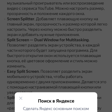
музыкальный проигрыватель или воспроизведение
видео с сервиса YouTube.
Можно настроить размер,
прозрачность и положение каждого окна.
Screen Splitter
.
Добавляет плавающую кнопку на
главный экран, прозрачность и размер которой легко
настроить.
Через кнопку можно быстро разделить
экран и добавить нужные приложения.
Split Screen — Dual Window for Multitasking
.
Позволяет разделять экран устройства, в каждой
части которого будет запущена программа.
Для
быстрого открытия окон используется плавающая
кнопка, её цветовое оформление и стиль можно
изменить.
Easy Split Screen
.
Позволяет разделить экран
мобильного устройства, чтобы работать
одновременно с двумя приложениями.
Делается это
с помощью настраиваемой плавающей кнопки или
уведомления.
Split Screen launcher
.
Позволяет создавать ярлыки
Поиск в Яндексе
для часто используемых комбинаций режима
«разделение экрана».
При нажатии на ярлык сразу
Сделать Яндекс основным поиском