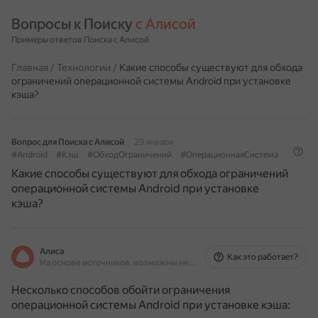
Вопросы к Поиску 
с Алисой
Примеры ответов Поиска с Алисой
Главная
/
Технологии
/
Какие способы существуют для обхода
ограничений операционной системы Android при установке
кэша?
Вопрос для Поиска с Алисой
29 января
#Android
#Кэш
#ОбходОграничений
#ОперационнаяСистема
Какие способы существуют для обхода ограничений
операционной системы Android при установке
кэша?
Алиса
Как это работает?
На основе источников, возможны неточности
Несколько способов обойти ограничения
операционной системы Android при установке кэша: