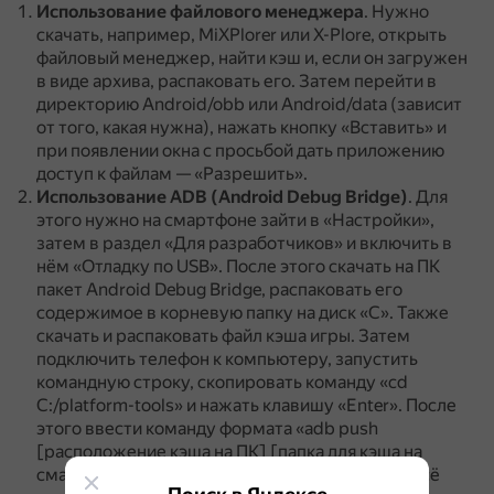
Использование файлового менеджера
.
Нужно
скачать, например, MiXPlorer или X-Plore, открыть
файловый менеджер, найти кэш и, если он загружен
в виде архива, распаковать его.
Затем перейти в
директорию Android/obb или Android/data (зависит
от того, какая нужна), нажать кнопку «Вставить» и
при появлении окна с просьбой дать приложению
доступ к файлам — «Разрешить».
Использование ADB (Android Debug Bridge)
.
Для
этого нужно на смартфоне зайти в «Настройки»,
затем в раздел «Для разработчиков» и включить в
нём «Отладку по USB».
После этого скачать на ПК
пакет Android Debug Bridge, распаковать его
содержимое в корневую папку на диск «C».
Также
скачать и распаковать файл кэша игры.
Затем
подключить телефон к компьютеру, запустить
командную строку, скопировать команду «cd
C:/platform-tools» и нажать клавишу «Enter».
После
этого ввести команду формата «adb push
[расположение кэша на ПК] [папка для кэша на
смартфоне]» и нажать клавишу «Enter».
Если всё