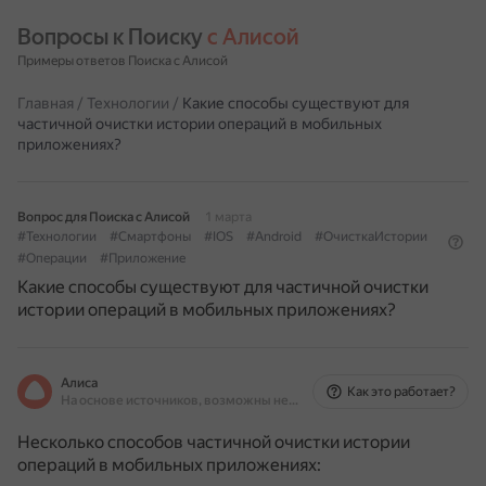
Вопросы к Поиску 
с Алисой
Примеры ответов Поиска с Алисой
Главная
/
Технологии
/
Какие способы существуют для
частичной очистки истории операций в мобильных
приложениях?
Вопрос для Поиска с Алисой
1 марта
#Технологии
#Смартфоны
#IOS
#Android
#ОчисткаИстории
#Операции
#Приложение
Какие способы существуют для частичной очистки
истории операций в мобильных приложениях?
Алиса
Как это работает?
На основе источников, возможны неточности
Несколько способов частичной очистки истории
операций в мобильных приложениях: