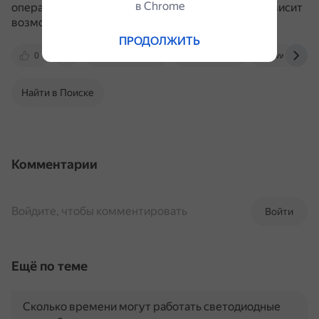
в Сhrome
операцией указывается её статус, от которого зависит
возможность удаления записи.
ПРОДОЛЖИТЬ
0
www.banki.ru
www.vbr.ru
www.sravni.
Найти в Поиске
Комментарии
Войдите, чтобы комментировать
Войти
Ещё по теме
Сколько времени могут работать светодиодные