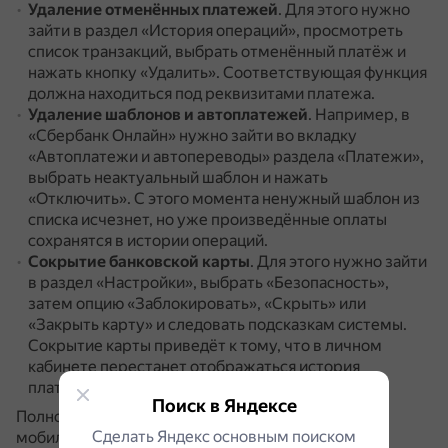
Удаление отменённых платежей
.
Для этого нужно
зайти в раздел «История операций», просмотреть
список транзакций, выбрать отменённый платёж и
нажать кнопку «Удалить».
Соответствующая функция
должна находиться под реквизитами платежа.
Удаление шаблонов и автоплатежей
.
Например, в
«Сбербанк Онлайн» нужно зайти во вкладку
«Автоплатежи и автопереводы» раздела «Платежи»,
выбрать неактуальный шаблон и нажать
«Отключить».
С этого момента ненужный шаблон из
списка исчезнет, но уже произведённые оплаты
сохранятся в истории операций.
Сокрытие банковской карты
.
Для этого нужно зайти
в раздел «Настройки», выбрать «Безопасность»,
затем опцию «Заблокировать», «Скрыть» или
«Закрыть карту» и следовать подсказкам системы.
Сокрытие карты приведёт к тому, что в личном
кабинете перестанет отображаться история
платежей.
Поиск в Яндексе
Полностью удалить всю историю операций в
Сделать Яндекс основным поиском
мобильных приложениях нельзя.
Рядом с каждой