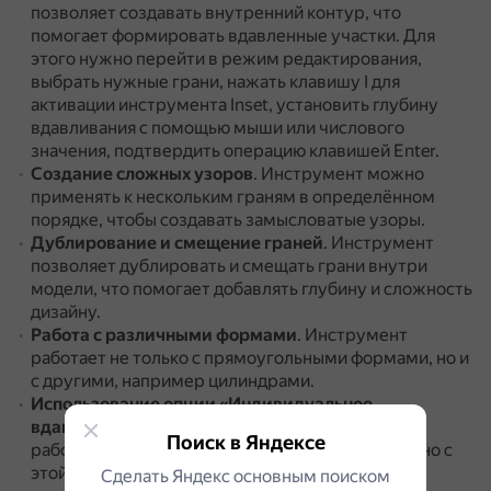
позволяет создавать внутренний контур, что
помогает формировать вдавленные участки.
Для
этого нужно перейти в режим редактирования,
выбрать нужные грани, нажать клавишу I для
активации инструмента Inset, установить глубину
вдавливания с помощью мыши или числового
значения, подтвердить операцию клавишей Enter.
Создание сложных узоров
.
Инструмент можно
применять к нескольким граням в определённом
порядке, чтобы создавать замысловатые узоры.
Дублирование и смещение граней
.
Инструмент
позволяет дублировать и смещать грани внутри
модели, что помогает добавлять глубину и сложность
дизайну.
Работа с различными формами
.
Инструмент
работает не только с прямоугольными формами, но и
с другими, например цилиндрами.
Использование опции «Индивидуальное
вдавливание»
.
По умолчанию инструмент Inset
Поиск в Яндексе
работает на области вокруг выбранных граней, но с
этой опцией каждое выбранное лицо можно
Сделать Яндекс основным поиском