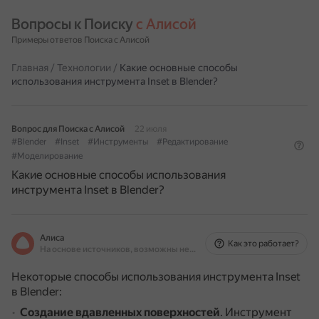
Вопросы к Поиску 
с Алисой
Примеры ответов Поиска с Алисой
Главная
/
Технологии
/
Какие основные способы
использования инструмента Inset в Blender?
Вопрос для Поиска с Алисой
22 июля
#Blender
#Inset
#Инструменты
#Редактирование
#Моделирование
Какие основные способы использования
инструмента Inset в Blender?
Алиса
Как это работает?
На основе источников, возможны неточности
Некоторые способы использования инструмента Inset
в Blender:
Создание вдавленных поверхностей
.
Инструмент