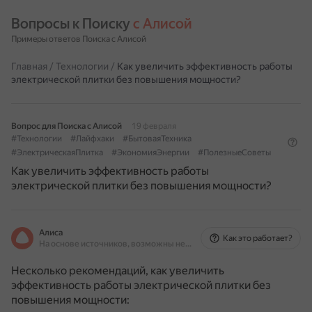
Вопросы к Поиску 
с Алисой
Примеры ответов Поиска с Алисой
Главная
/
Технологии
/
Как увеличить эффективность работы
электрической плитки без повышения мощности?
Вопрос для Поиска с Алисой
19 февраля
#Технологии
#Лайфхаки
#БытоваяТехника
#ЭлектрическаяПлитка
#ЭкономияЭнергии
#ПолезныеСоветы
Как увеличить эффективность работы
электрической плитки без повышения мощности?
Алиса
Как это работает?
На основе источников, возможны неточности
Несколько рекомендаций, как увеличить
эффективность работы электрической плитки без
повышения мощности: