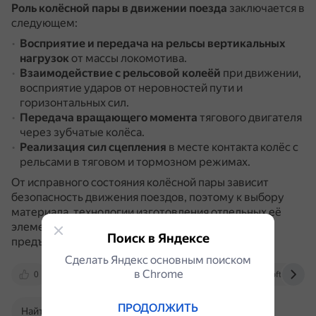
Роль колёсной пары в движении поезда
заключается в
следующем:
Восприятие и передача на рельсы вертикальных
нагрузок
от массы локомотива.
Взаимодействие с рельсовой колеёй
при движении,
восприятие ударов от неровностей пути и
горизонтальных сил.
Передача вращающего момента
тягового двигателя
через зубчатые колёса.
Реализация сил сцепления
в месте контакта колёс с
рельсами в тяговом и тормозном режимах.
От исправного состояния колёсной пары зависит
безопасность движения поездов, поэтому к выбору
материала, технологии изготовления отдельных её
элементов и формированию колёсной пары
Поиск в Яндексе
предъявляют особые требования.
Сделать Яндекс основным поиском
в Сhrome
0
nsportal.ru
bigenc.ru
rwssoft.narod.ru
ПРОДОЛЖИТЬ
Найти в Поиске