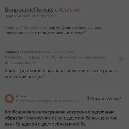
Вопросы к Поиску 
с Алисой
Примеры ответов Поиска с Алисой
Главная
/
Технологии
/
Как устроена колесная пара
электровоза и ее роль в движении поезда?
Вопрос для Поиска с Алисой
26 февраля
#Технологии
#Транспорт
#Электровозы
#КолеснаяПара
#ДвижениеПоезда
Как устроена колесная пара электровоза и ее роль в
движении поезда?
Алиса
Как это работает?
На основе источников, возможны неточности
Колёсная пара электровоза устроена следующим
образом
: она состоит из оси, двух колёсных центров,
двух бандажей и двух зубчатых колёс.