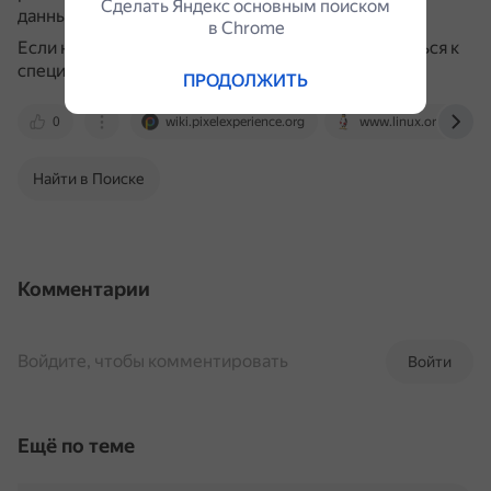
Сделать Яндекс основным поиском
данных.
в Сhrome
Если не уверены в своих навыках, лучше обратиться к
специалисту.
ПРОДОЛЖИТЬ
0
wiki.pixelexperience.org
www.linux.org.ru
Найти в Поиске
Комментарии
Войдите, чтобы комментировать
Войти
Ещё по теме