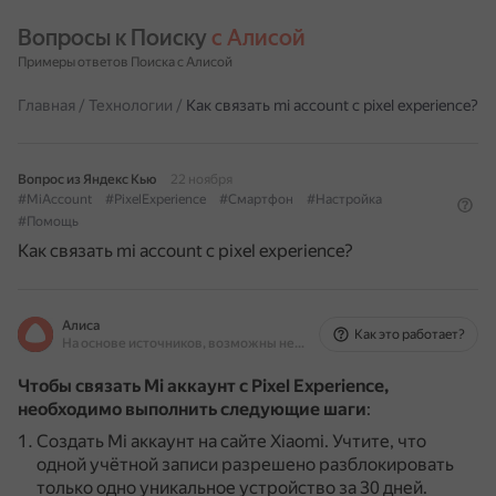
Вопросы к Поиску 
с Алисой
Примеры ответов Поиска с Алисой
Главная
/
Технологии
/
Как связать mi account с pixel experience?
Вопрос из Яндекс Кью
22 ноября
#MiAccount
#PixelExperience
#Смартфон
#Настройка
#Помощь
Как связать mi account с pixel experience?
Алиса
Как это работает?
На основе источников, возможны неточности
Чтобы связать Mi аккаунт с Pixel Experience,
необходимо выполнить следующие шаги
:
Создать Mi аккаунт на сайте Xiaomi.
Учтите, что
одной учётной записи разрешено разблокировать
только одно уникальное устройство за 30 дней.