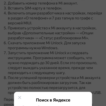
Добавить номер телефона в Mi аккаунт.
Вставить SIM-карту в телефон.
Включить опции разработчика в настройках, перейдя
в раздел «О телефоне» и 7 раз тапнув по графе с
версией MIUI.
Привязать устройство к Mi аккаунту в настройках,
выбрав «Дополнительные настройки» — «Опции
разработчика» — «Статус разблокировки Mi».
Скачать приложение Mi Unlock.
Для запуска
программы нужна Windows.
Запустить приложение Mi Unlock и следовать
инструкциям.
Программа может сообщить, что
нужно подождать до 30 дней.
Если это произошло,
следует выждать указанное время, прежде чем
переходить к следующему шагу.
После успешной проверки устройства и Mi аккаунта
должен быть разблокирован загрузчик.
Так как
устройство полностью перезагрузится, для
продолжения нужно снова включить отладку по USB.
Перед началом любых действий с устройством
Поиск в Яндексе
рекомендуется создать резервную копию важных