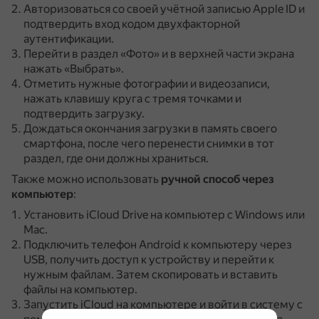
Авторизоваться со своей учётной записью Apple ID и
подтвердить вход кодом двухфакторной
аутентификации.
Перейти в раздел «Фото» и в верхней части экрана
нажать «Выбрать».
Отметить нужные фотографии и видеозаписи,
нажать клавишу круга с тремя точками и
подтвердить загрузку.
Дождаться окончания загрузки в память своего
смартфона, после чего перенести снимки в тот
раздел, где они должны храниться.
Также можно использовать
ручной способ через
компьютер
:
Установить iCloud Drive на компьютер с Windows или
Mac.
Подключить телефон Android к компьютеру через
USB, получить доступ к устройству и перейти к
нужным файлам.
Затем скопировать и вставить
файлы на компьютер.
Запустить iCloud на компьютере и войти в систему с