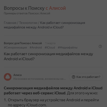
Вопросы к Поиску 
с Алисой
Примеры ответов Поиска с Алисой
Главная
/
Технологии
/
Как работает синхронизация
медиафайлов между Android и iCloud?
Вопрос для Поиска с Алисой
1 марта
#Синхронизация
#Android
#ICloud
#Медиафайлы
Как работает синхронизация медиафайлов между
Android и iCloud?
Алиса
Как это работает?
На основе источников, возможны неточности
Синхронизация медиафайлов между Android и iCloud
работает через веб-сервис iCloud
.
Для этого нужно:
Открыть браузер на устройстве Android и перейти
по адресу iCloud.com.