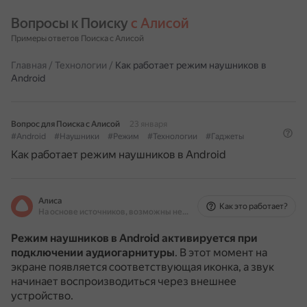
Вопросы к Поиску 
с Алисой
Примеры ответов Поиска с Алисой
Главная
/
Технологии
/
Как работает режим наушников в
Android
Вопрос для Поиска с Алисой
23 января
#Android
#Наушники
#Режим
#Технологии
#Гаджеты
Как работает режим наушников в Android
Алиса
Как это работает?
На основе источников, возможны неточности
Режим наушников в Android активируется при
подключении аудиогарнитуры
.
В этот момент на
экране появляется соответствующая иконка, а звук
начинает воспроизводиться через внешнее
устройство.