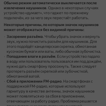
Обычно режим автоматически выключается после
извлечения наушников
.
Однако в некоторых случаях
устройство «думает», что гаджет по-прежнему
подключён, из-за чего звук перестаёт работать.
Некоторые причины, по которым значок наушников
может отображаться без видимой причины
:
Засорение разъёма
.
Чтобы убрать значок и вернуть
звук, нужно почистить разъём для наушников.
Для
этого подойдёт канцелярская скрепка, обмотанная
кусочком бумаги или ваты, либо обычная зубочистка.
Попадание влаги в разъём
.
Если устройство падало
в воду или пользователь пользовался им под дождём,
нужно дать смартфону просохнуть.
Также следует
протереть разъём скрепкой или зубочисткой,
обмотанной ватой.
Сбой в приложении FM-радио
.
На смартфонах с
поддержкой FM-радио, которые используют
гарнитуру в качестве антенны, значок наушников
может появляться из-за сбоя в приложении,
отвечающем за работу радио.
Проблема решается