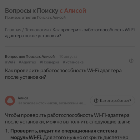
Вопросы к Поиску 
с Алисой
Примеры ответов Поиска с Алисой
Главная
/
Технологии
/
Как проверить работоспособность Wi-Fi
адаптера после установки?
Вопрос для Поиска с Алисой
10 августа
#WiFi
#Адаптер
#Проверка
#Установка
Как проверить работоспособность Wi-Fi адаптера
после установки?
Алиса
Как это работает?
На основе источников, возможны неточности
Чтобы проверить работоспособность Wi-Fi-адаптера
после установки, можно выполнить следующие шаги:
Проверить, видит ли операционная система
модуль Wi-Fi
.
Для этого нужно открыть диспетчер