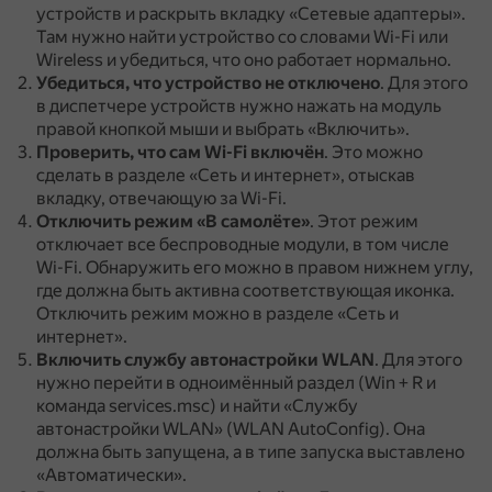
устройств и раскрыть вкладку «Сетевые адаптеры».
Там нужно найти устройство со словами Wi-Fi или
Wireless и убедиться, что оно работает нормально.
Убедиться, что устройство не отключено
.
Для этого
в диспетчере устройств нужно нажать на модуль
правой кнопкой мыши и выбрать «Включить».
Проверить, что сам Wi-Fi включён
.
Это можно
сделать в разделе «Сеть и интернет», отыскав
вкладку, отвечающую за Wi-Fi.
Отключить режим «В самолёте»
.
Этот режим
отключает все беспроводные модули, в том числе
Wi-Fi.
Обнаружить его можно в правом нижнем углу,
где должна быть активна соответствующая иконка.
Отключить режим можно в разделе «Сеть и
интернет».
Включить службу автонастройки WLAN
.
Для этого
нужно перейти в одноимённый раздел (Win + R и
команда services.msc) и найти «Службу
автонастройки WLAN» (WLAN AutoConfig).
Она
должна быть запущена, а в типе запуска выставлено
«Автоматически».