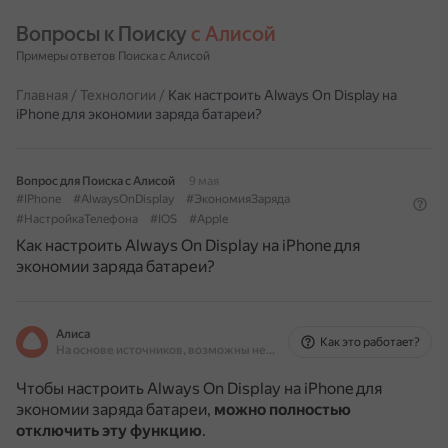
Вопросы к Поиску 
с Алисой
Примеры ответов Поиска с Алисой
Главная
/
Технологии
/
Как настроить Always On Display на
iPhone для экономии заряда батареи?
Вопрос для Поиска с Алисой
9 мая
#IPhone
#AlwaysOnDisplay
#ЭкономияЗаряда
#НастройкаТелефона
#IOS
#Apple
Как настроить Always On Display на iPhone для
экономии заряда батареи?
Алиса
Как это работает?
На основе источников, возможны неточности
Чтобы настроить Always On Display на iPhone для
экономии заряда батареи,
можно полностью
отключить эту функцию
.