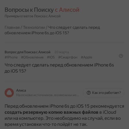
Вопросы к Поиску 
с Алисой
Примеры ответов Поиска с Алисой
Главная
/
Технологии
/
Что следует сделать перед
обновлением iPhone 6s до iOS 15?
Вопрос для Поиска с Алисой
20 марта
#IPhone
#Обновление
#IOS
#Смартфон
#Apple
Что следует сделать перед обновлением iPhone 6s
до iOS 15?
Алиса
Как это работает?
На основе источников, возможны неточности
Перед обновлением iPhone 6s до iOS 15 рекомендуется
создать резервную копию важных файлов
в iCloud
или на компьютер.
Это необходимо на случай, если во
время установки что-то пойдёт не так.