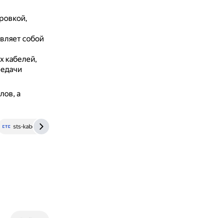
ровкой,
вляет собой
х кабелей,
редачи
лов, а
sts-kabel.ru