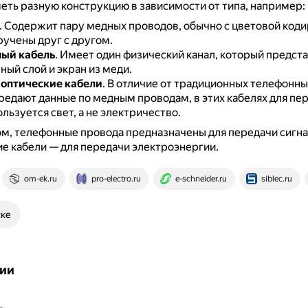
еть разную конструкцию в зависимости от типа, например:
.
Содержит пару медных проводов, обычно с цветовой коди
ручены друг с другом.
ый кабель
.
Имеет один физический канал, который предста
ый слой и экран из меди.
оптические кабели
.
В отличие от традиционных телефонны
редают данные по медным проводам, в этих кабелях для пе
льзуется свет, а не электричество.
м, телефонные провода предназначены для передачи сигна
е кабели — для передачи электроэнергии.
om-ek.ru
pro-electro.ru
e-schneider.ru
siblec.ru
ске
ии