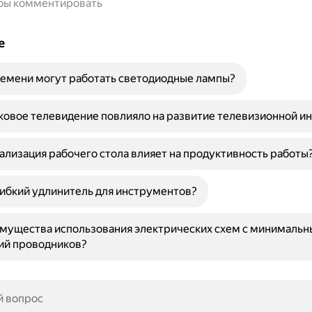
обы комментировать
е
емени могут работать светодиодные лампы?
ковое телевидение повлияло на развитие телевизионной и
ализация рабочего стола влияет на продуктивность работы
гибкий удлинитель для инструментов?
имущества использования электрических схем с минималь
ий проводников?