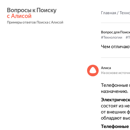
Вопросы к Поиску 
Главная
/
Техн
с Алисой
Примеры ответов Поиска с Алисой
Вопрос для Поиск
#Технологии
#Т
Чем отличают
Алиса
На основе источ
Телефонные п
назначению.
Электрическ
состоят из н
от внешних ф
обладают вы
Телефонные 