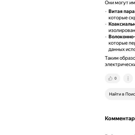
Они могут им
Витая пара
которые ск
Коаксиальн
изолированн
Волоконно-
которые пе
данных испо
Таким образо
электрически
0
Найти в Пои
Комментар