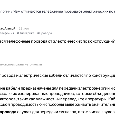
ологии
/
Чем отличаются телефонные провода от электрических по 
а с Алисой
22 июля
елефония
#Электрика
#Провода
ся телефонные провода от электрических по конструкции?
ников, возможны неточности
ровода и электрические кабели отличаются по конструкци
ие кабели
предназначены для передачи электроэнергии и 
ескольких изолированных проводников, которые объединен
акторов, таких как влажность и перепады температуры.
Ка
сокой проводимостью и способны выдерживать значительны
провода
служат для передачи сигналов, в том числе звуков