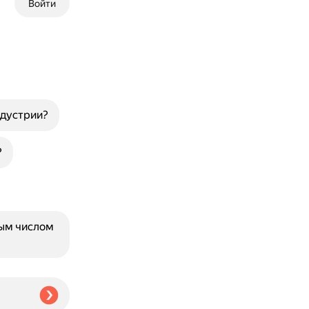
Войти
ндустрии?
?
ным числом