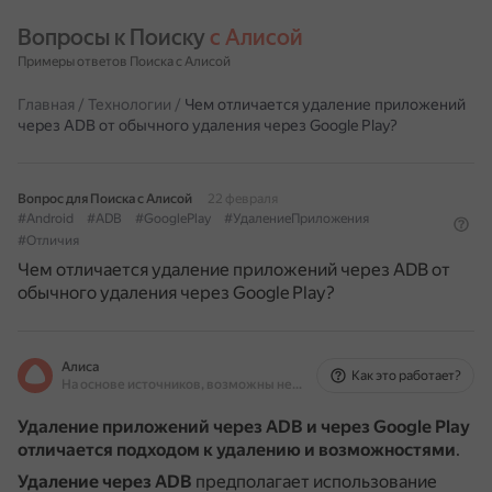
Вопросы к Поиску 
с Алисой
Примеры ответов Поиска с Алисой
Главная
/
Технологии
/
Чем отличается удаление приложений
через ADB от обычного удаления через Google Play?
Вопрос для Поиска с Алисой
22 февраля
#Android
#ADB
#GooglePlay
#УдалениеПриложения
#Отличия
Чем отличается удаление приложений через ADB от
обычного удаления через Google Play?
Алиса
Как это работает?
На основе источников, возможны неточности
Удаление приложений через ADB и через Google Play
отличается подходом к удалению и возможностями
.
Удаление через ADB
предполагает использование