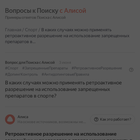
Вопросы к Поиску 
с Алисой
Примеры ответов Поиска с Алисой
Главная
/
Спорт
/
В каких случаях можно применять
ретроактивное разрешение на использование запрещенных
препаратов в…
Вопрос для Поиска с Алисой
3 июня
#Спорт
#ЗапрещенныеПрепараты
#РетроактивноеРазрешение
#ДопингКонтроль
#АнтидопинговыеПравила
В каких случаях можно применять ретроактивное
разрешение на использование запрещенных
препаратов в спорте?
Алиса
Как это работает?
На основе источников, возможны неточности
Ретроактивное разрешение на использование