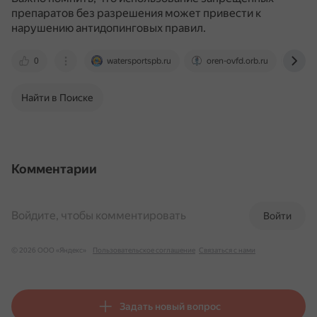
препаратов без разрешения может привести к
нарушению антидопинговых правил.
0
watersportspb.ru
oren-ovfd.orb.ru
fts
Найти в Поиске
Комментарии
Войдите, чтобы комментировать
Войти
© 2026 ООО «Яндекс»
Пользовательское соглашение
Связаться с нами
Задать новый вопрос