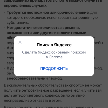
запрещённых препаратов в спорте можно получить в
определённых случаях
:
Требуется неотложное или срочное лечение
, для
которого необходимо использовать запрещённую
субстанцию.
Нет достаточного количества времени,
возможности или другие исключительные
обстоятельства
, которые помешали спортсмену
подать запрос на разрешение до сдачи допинг-пробы.
Поиск в Яндексе
Антидопинговые правила
национальной
Сделать Яндекс основным поиском
антидопинговой организации или федерации
в Сhrome
спортсмена позволяют подавать ретроактивный
запрос.
В допинг-пробе
, взятой в соревновательный период,
ПРОДОЛЖИТЬ
была выявлена субстанция, принятая во
внесоревновательный период.
В исключительных обстоятельствах спортсмен может
получить ретроактивное разрешение, если, учитывая
цель антидопингового кодекса, было бы явно
несправедливо отказать в этом.
Важно помнить, что использование запрещённых