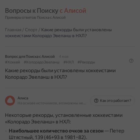
Вопросы к Поиску 
с Алисой
Примеры ответов Поиска с Алисой
Главная
/
Спорт
/
Какие рекорды были установлены
хоккеистами Колорадо Эвеланш в НХЛ?
Вопрос для Поиска с Алисой
4 мая
#Хоккей
#КолорадоЭвеланш
#НХЛ
#Рекорды
Какие рекорды были установлены хоккеистами
Колорадо Эвеланш в НХЛ?
Алиса
Как это работает?
На основе источников, возможны неточности
Некоторые рекорды, установленные хоккеистами
«Колорадо Эвеланш» в НХЛ:
Наибольшее количество очков за сезон
— Петер
Штястный, 139 (46+93 в 1981–82).