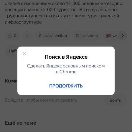
океане с населением около 11 000 человек ежегодно
посещают менее 2 000 туристов.
Это обусловлено
труднодоступностью и отсутствием туристической
инфраструктуры.
0
spbdnevnik.ru
abnews.ru
www.pravda
Найти в Поиске
Поиск в Яндексе
Сделать Яндекс основным поиском
в Сhrome
Комментарии
ПРОДОЛЖИТЬ
Войдите, чтобы комментировать
Войти
Ещё по теме