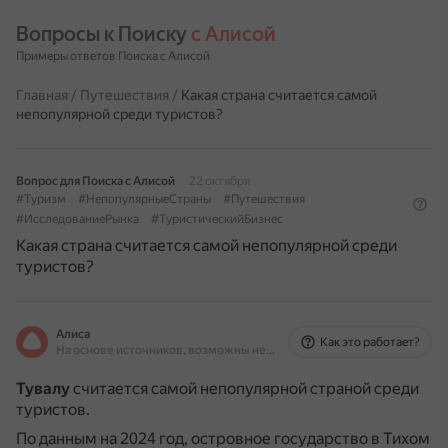
Вопросы к Поиску 
с Алисой
Примеры ответов Поиска с Алисой
Главная
/
Путешествия
/
Какая страна считается самой
непопулярной среди туристов?
Вопрос для Поиска с Алисой
22 октября
#Туризм
#НепопулярныеСтраны
#Путешествия
#ИсследованиеРынка
#ТуристическийБизнес
Какая страна считается самой непопулярной среди
туристов?
Алиса
Как это работает?
На основе источников, возможны неточности
Тувалу
считается самой непопулярной страной среди
туристов.
По данным на 2024 год, островное государство в Тихом