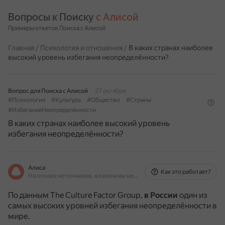
Вопросы к Поиску 
с Алисой
Примеры ответов Поиска с Алисой
Главная
/
Психология и отношения
/
В каких странах наиболее
высокий уровень избегания неопределённости?
Вопрос для Поиска с Алисой
27 октября
#Психология
#Культура
#Общество
#Страны
#ИзбеганиеНеопределённости
В каких странах наиболее высокий уровень
избегания неопределённости?
Алиса
Как это работает?
На основе источников, возможны неточности
По данным The Culture Factor Group,
в России
один из
самых высоких уровней избегания неопределённости в
мире.