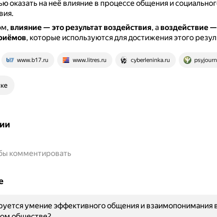
лью оказать на неё влияние в процессе общения и социальног
вия.
ом,
влияние — это результат воздействия
, а
воздействие —
приёмов
, которые используются для достижения этого резул
www.b17.ru
www.litres.ru
cyberleninka.ru
psyjourn
ске
ии
обы комментировать
е
руется умение эффективного общения и взаимопонимания 
ом обществе?