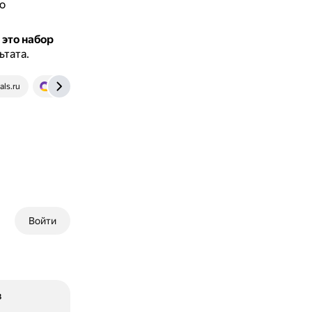
о
 это набор
ьтата.
als.ru
spravochnick.ru
Войти
в