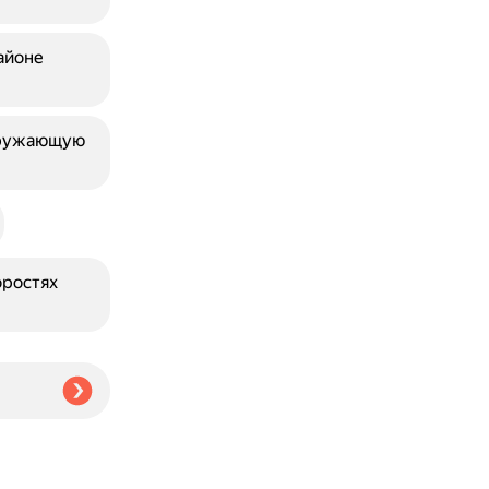
айоне
окружающую
оростях