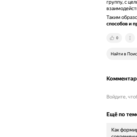
группу, с це
взаимодейст
Таким образ
способов и 
0
Найти в Пои
Комментар
Войдите, чт
Ещё по тем
Как форми
современн