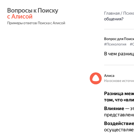
Вопросы к Поиску 
Главная
/
Псих
с Алисой
общения?
Примеры ответов Поиска с Алисой
Вопрос для Поиск
#Психология
#
В чем разниц
Алиса
На основе источ
Разница меж
том, что «вл
Влияние
— эт
представлений
Воздействи
осуществляет