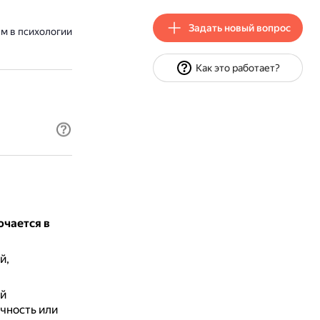
Задать новый вопрос
м в психологии
Как это работает?
ючается в
й,
ый
чность или