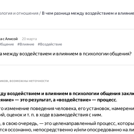
ология и отношения
/
В чем разница между воздействием и влияние
а с Алисой
20 марта
Общение
#Влияние
#Воздействие
а между воздействием и влиянием в психологии общения?
ников, возможны неточности
ду воздействием и влиянием в психологии общения закл
ияние» — это результат, а «воздействие» — процесс
.
о изменение поведения человека, его установок, намерени
, оценок и т. п. в ходе взаимодействия с ним.
е
, в свою очередь, — это целенаправленный процесс, котор
ся осознанно, непосредственно и/или опосредованно на ли