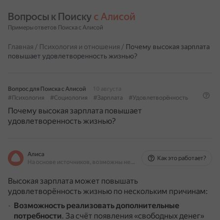
Вопросы к Поиску 
с Алисой
Примеры ответов Поиска с Алисой
Главная
/
Психология и отношения
/
Почему высокая зарплата
повышает удовлетворенность жизнью?
Вопрос для Поиска с Алисой
10 августа
#Психология
#Социология
#Зарплата
#Удовлетворённость
Почему высокая зарплата повышает
удовлетворенность жизнью?
Алиса
Как это работает?
На основе источников, возможны неточности
Высокая зарплата может повышать
удовлетворённость жизнью по нескольким причинам:
Возможность реализовать дополнительные
потребности
.
За счёт появления «свободных денег»