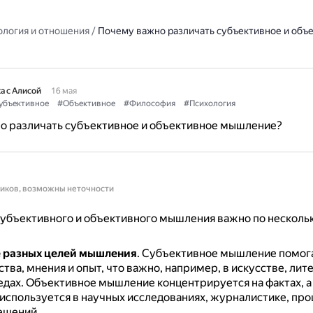
ология и отношения
/
Почему важно различать субъективное и объ
а с Алисой
16 мая
убъективное
#Объективное
#Философия
#Психология
о различать субъективное и объективное мышление?
ников, возможны неточности
субъективного и объективного мышления важно по несколь
 разных целей мышления
.
Субъективное мышление помога
тва, мнения и опыт, что важно, например, в искусстве, лит
едах.
Объективное мышление концентрируется на фактах, а 
 используется в научных исследованиях, журналистике, про
ешений.