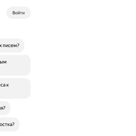
Войти
х писем?
ным
са к
ия?
остка?