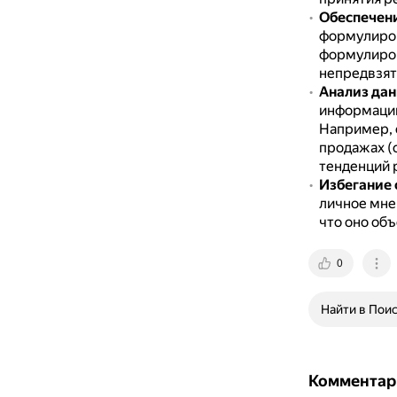
Обеспечен
формулиров
формулиров
непредвзят
Анализ дан
информации
Например, 
продажах (
тенденций 
Избегание
личное мнен
что оно объ
0
Найти в Пои
Комментар