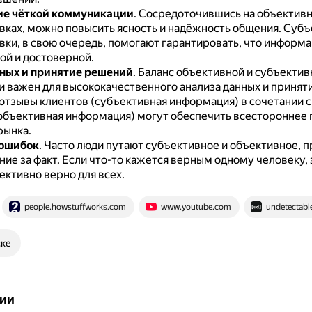
ие чёткой коммуникации
.
Сосредоточившись на объектив
ках, можно повысить ясность и надёжность общения.
Субъ
ки, в свою очередь, помогают гарантировать, что информа
ой и достоверной.
ных и принятие решений
.
Баланс объективной и субъектив
 важен для высококачественного анализа данных и принят
отзывы клиентов (субъективная информация) в сочетании с
объективная информация) могут обеспечить всестороннее
рынка.
 ошибок
.
Часто люди путают субъективное и объективное, 
ие за факт.
Если что-то кажется верным одному человеку, э
ективно верно для всех.
people.howstuffworks.com
www.youtube.com
undetectable
ске
ии