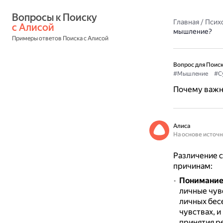
Вопросы к Поиску 
Главная
/
Псих
с Алисой
мышление?
Примеры ответов Поиска с Алисой
Вопрос для Поиск
#Мышление
#С
Почему важн
Алиса
На основе источ
Различение 
причинам:
Понимание
личные чувс
личных бес
чувствах, и
принятия р