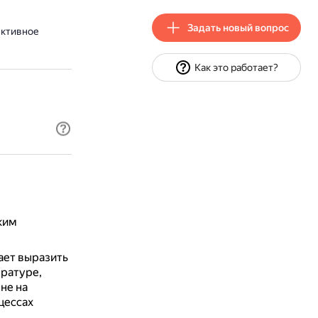
Задать новый вопрос
ективное
Как это работает?
ким
ет выразить
ературе,
не на
цессах