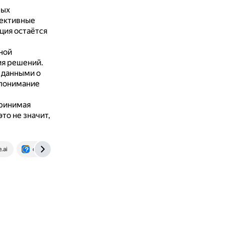
ных
ективные
ция остаётся
ной
ия решений.
 данными о
 понимание
принимая
то не значит,
.ai
otvet.mail.ru
www.litres.ru