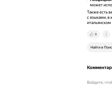
может испо
Также есть в
с языками, в
итальянском 
0
Найти в Пои
Комментар
Войдите, чт