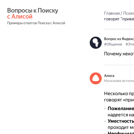
Вопросы к Поиску 
Главная
/
Псих
с Алисой
говорят ”приве
Примеры ответов Поиска с Алисой
Вопрос из Яндекс
#Общение
#Эти
Почему некот
Алиса
На основе источ
Несколько пр
говорят «при
Пожелание
надеется н
Уместность
проходит м
Неофициал