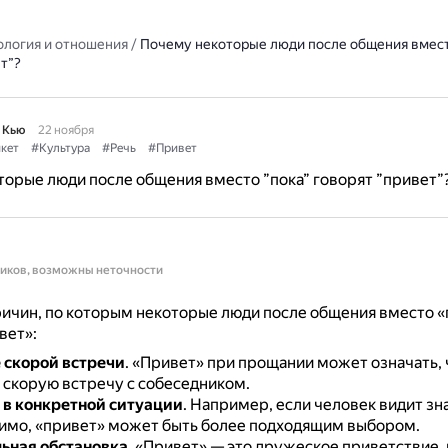
ология и отношения
/
Почему некоторые люди после общения вмест
т”?
 Кью
22 ноября
кет
#Культура
#Речь
#Привет
орые люди после общения вместо ”пока” говорят ”привет”
ников, возможны неточности
ичин, по которым некоторые люди после общения вместо «
вет»:
 скорой встречи
.
«Привет» при прощании может означать, 
а скорую встречу с собеседником.
 в конкретной ситуации
.
Например, если человек видит зна
имо, «привет» может быть более подходящим выбором.
ьная обстановка
.
«Привет» — это дружеское приветствие,