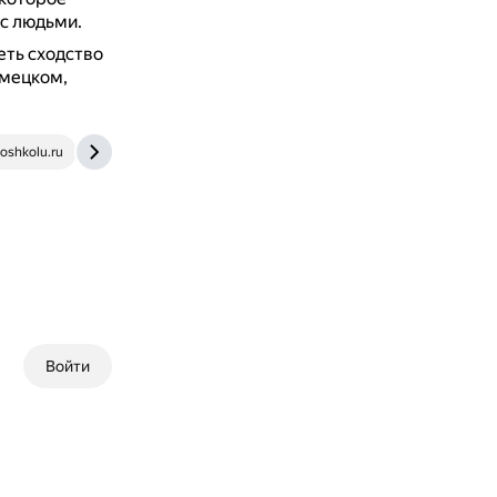
 с людьми.
еть сходство
емецком,
oshkolu.ru
vk.com
Войти