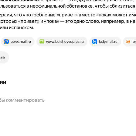
льзоваться в неофициальной обстановке, чтобы сблизиться
ерсия, что употребление «привет» вместо «пока» может им
 которых «привет» и «пока» — это одно слово, например, в н
или испанском.
otvet.mail.ru
www.bolshoyvopros.ru
lady.mail.ru
pr
ске
ии
обы комментировать