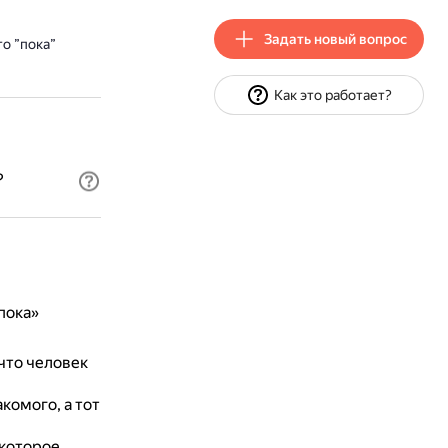
Задать новый вопрос
о ”пока”
Как это работает?
?
пока»
что человек
комого, а тот
 которое