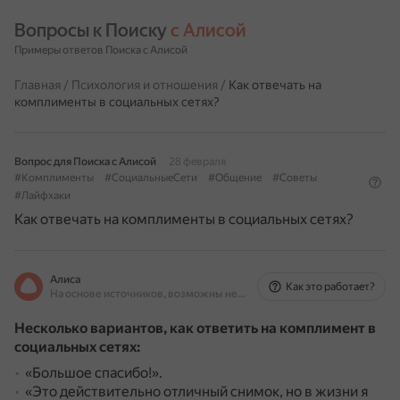
Вопросы к Поиску 
с Алисой
Примеры ответов Поиска с Алисой
Главная
/
Психология и отношения
/
Как отвечать на
комплименты в социальных сетях?
Вопрос для Поиска с Алисой
28 февраля
#Комплименты
#СоциальныеСети
#Общение
#Советы
#Лайфхаки
Как отвечать на комплименты в социальных сетях?
Алиса
Как это работает?
На основе источников, возможны неточности
Несколько вариантов, как ответить на комплимент в
социальных сетях:
«Большое спасибо!».
«Это действительно отличный снимок, но в жизни я