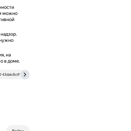
нности
м можно
ативной
 надзор.
 нужно
я, на
о в доме.
2-43dalc8ctf5a6aqlw9f.xn--p1ai
realty.ria.ru