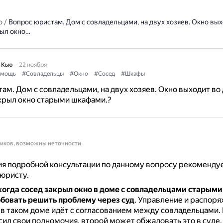
о
/
Вопрос юристам. Дом с совладельцами, на двух хозяев. Окно вых
рыл окно…
 Кью
22 ноября
омощь
#Совладельцы
#Окно
#Сосед
#Шкафы
ам. Дом с совладельцами, на двух хозяев. Окно выходит во 
акрыл окно старыми шкафами.?
ников, возможны неточности
я подробной консультации по данному вопросу рекоменду
 юристу.
когда сосед закрыл окно в доме с совладельцами старым
бовать решить проблему через суд
.
Управление и распор
в таком доме идёт с согласованием между совладельцами.
сил свои полномочия, второй может обжаловать это в суде.