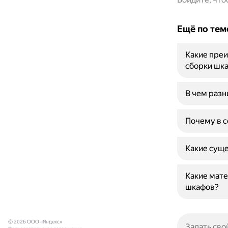
Ещё по тем
Какие преи
сборки шк
В чем раз
Почему в с
Какие суще
Какие мате
шкафов?
© 2026 ООО «Яндекс»