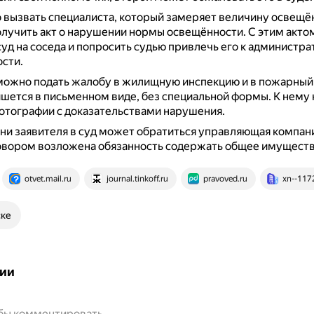
 вызвать специалиста, который замеряет величину освещё
олучить акт о нарушении нормы освещённости.
С этим акто
 суд на соседа и попросить судью привлечь его к администр
сти.
можно подать жалобу в жилищную инспекцию и в пожарный
шется в письменном виде, без специальной формы.
К нему
отографии с доказательствами нарушения.
ни заявителя в суд может обратиться управляющая компани
овором возложена обязанность содержать общее имуществ
otvet.mail.ru
journal.tinkoff.ru
pravoved.ru
xn--117
ске
ии
обы комментировать