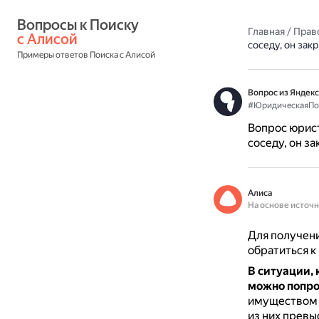
Вопросы к Поиску 
Главная
/
Прав
с Алисой
соседу, он зак
Примеры ответов Поиска с Алисой
Вопрос из Яндекс
#ЮридическаяП
Вопрос юрист
соседу, он з
Алиса
На основе источ
Для получени
обратиться к
В ситуации, 
можно попро
имуществом 
из них превы