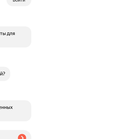
Войти
ты для
й?
енных