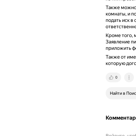
Также можно
комнаты, и п
подать иск в
ответственно
Кроме того, 
Заявление пи
приложить ф
Также от име
которую дог
0
Найти в Пои
Комментар
Войдите, чт