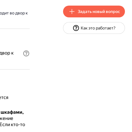
Задать новый вопрос
одит во двор к
Как это работает?
двор к
ется
и шкафами,
яжение
Если кто-то