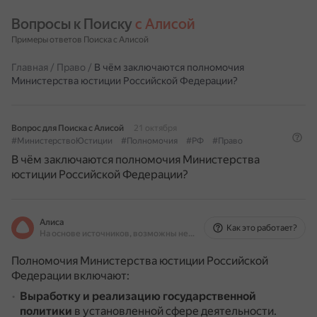
Вопросы к Поиску 
с Алисой
Примеры ответов Поиска с Алисой
Главная
/
Право
/
В чём заключаются полномочия
Министерства юстиции Российской Федерации?
Вопрос для Поиска с Алисой
21 октября
#МинистерствоЮстиции
#Полномочия
#РФ
#Право
В чём заключаются полномочия Министерства
юстиции Российской Федерации?
Алиса
Как это работает?
На основе источников, возможны неточности
Полномочия Министерства юстиции Российской
Федерации включают:
Выработку и реализацию государственной
политики
в установленной сфере деятельности.