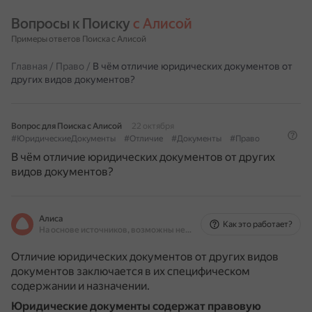
Вопросы к Поиску 
с Алисой
Примеры ответов Поиска с Алисой
Главная
/
Право
/
В чём отличие юридических документов от
других видов документов?
Вопрос для Поиска с Алисой
22 октября
#ЮридическиеДокументы
#Отличие
#Документы
#Право
В чём отличие юридических документов от других
видов документов?
Алиса
Как это работает?
На основе источников, возможны неточности
Отличие юридических документов от других видов
документов заключается в их специфическом
содержании и назначении.
Юридические документы содержат правовую