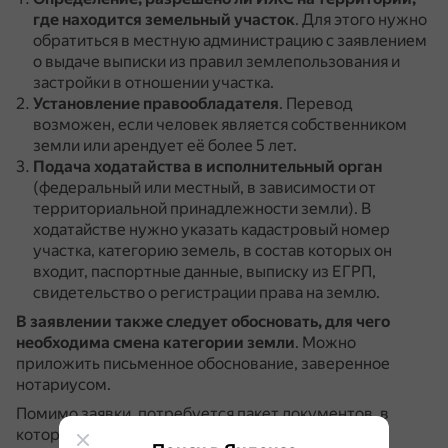
где находится земельный участок
.
Для этого нужно
обратиться в местную администрацию с заявлением
о выдаче выписки из правил землепользования и
застройки в отношении участка.
Установление правообладателя
.
Перевод
возможен, если человек является собственником
земли или арендует её более 5 лет.
Подача ходатайства в исполнительный орган
(федеральный или местный, в зависимости от
территориальной принадлежности земли).
В
ходатайстве нужно указать кадастровый номер
участка, категорию земель, в состав которых он
входит, паспортные данные, выписку из ЕГРП,
свидетельство о регистрации права на землю.
В заявлении также следует обосновать, для чего
необходима смена категории земли
.
Можно
приложить письменное обоснование, заверенное
нотариусом.
Помимо заявки, потребуется пакет документов, в
который входят кадастровый паспорт, различные