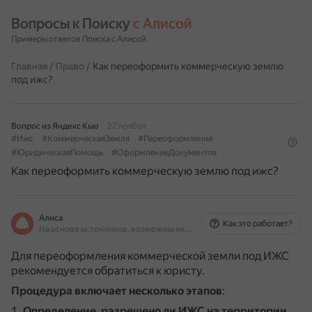
Вопросы к Поиску 
с Алисой
Примеры ответов Поиска с Алисой
Главная
/
Право
/
Как переоформить коммерческую землю
под ижс?
Вопрос из Яндекс Кью
22 ноября
#Ижс
#КоммерческаяЗемля
#Переоформление
#ЮридическаяПомощь
#ОформлениеДокументов
Как переоформить коммерческую землю под ижс?
Алиса
Как это работает?
На основе источников, возможны неточности
Для переоформления коммерческой земли под ИЖС
рекомендуется обратиться к юристу.
Процедура включает несколько этапов
:
Определение, разрешено ли ИЖС на территории,