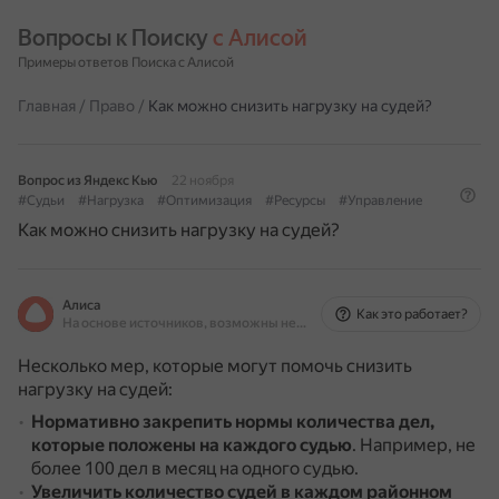
Вопросы к Поиску 
с Алисой
Примеры ответов Поиска с Алисой
Главная
/
Право
/
Как можно снизить нагрузку на судей?
Вопрос из Яндекс Кью
22 ноября
#Судьи
#Нагрузка
#Оптимизация
#Ресурсы
#Управление
Как можно снизить нагрузку на судей?
Алиса
Как это работает?
На основе источников, возможны неточности
Несколько мер, которые могут помочь снизить
нагрузку на судей:
Нормативно закрепить нормы количества дел,
которые положены на каждого судью
.
Например, не
более 100 дел в месяц на одного судью.
Увеличить количество судей в каждом районном