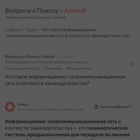
Вопросы к Поиску 
с Алисой
Примеры ответов Поиска с Алисой
Главная
/
Право
/
Что такое информационно-
телекоммуникационная сеть в контексте законодательства?
Вопрос для Поиска с Алисой
20 июня
#ИнформационноТелекоммуникационнаяСеть
#Законодательство
#Термины
#Определение
Что такое информационно-телекоммуникационная
сеть в контексте законодательства?
Алиса
Как это работает?
На основе источников, возможны неточности
Информационно-телекоммуникационная сеть
в
контексте законодательства — это
технологическая
система, предназначенная для передачи по линиям