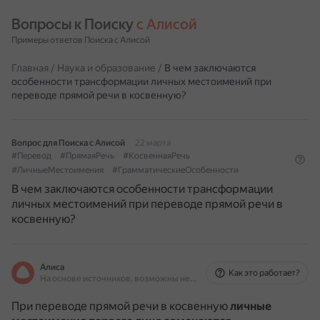
Вопросы к Поиску 
с Алисой
Примеры ответов Поиска с Алисой
Главная
/
Наука и образование
/
В чем заключаются
особенности трансформации личных местоимений при
переводе прямой речи в косвенную?
Вопрос для Поиска с Алисой
22 марта
#Перевод
#ПрямаяРечь
#КосвеннаяРечь
#ЛичныеМестоимения
#ГрамматическиеОсобенности
В чем заключаются особенности трансформации
личных местоимений при переводе прямой речи в
косвенную?
Алиса
Как это работает?
На основе источников, возможны неточности
При переводе прямой речи в косвенную
личные