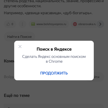
степень родства, национальность, звание, профессию и
другие особенности.
Например, «девица-красавица», «дуб-богатырь».
0
www.bolshoyvopros.ru
obrazovaka.ru
Найти в Поиске
Поиск в Яндексе
Сделать Яндекс основным поиском
Комментарии
в Сhrome
ПРОДОЛЖИТЬ
Войдите, чтобы комментировать
Войти
Ещё по теме