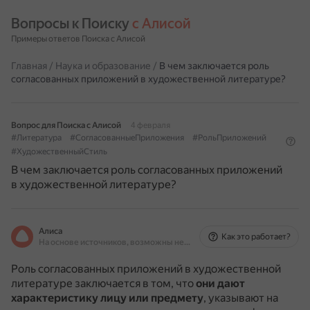
Вопросы к Поиску 
с Алисой
Примеры ответов Поиска с Алисой
Главная
/
Наука и образование
/
В чем заключается роль
согласованных приложений в художественной литературе?
Вопрос для Поиска с Алисой
4 февраля
#Литература
#СогласованныеПриложения
#РольПриложений
#ХудожественныйСтиль
В чем заключается роль согласованных приложений
в художественной литературе?
Алиса
Как это работает?
На основе источников, возможны неточности
Роль согласованных приложений в художественной
литературе заключается в том, что
они дают
характеристику лицу или предмету
, указывают на