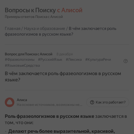
Вопросы к Поиску 
с Алисой
Примеры ответов Поиска с Алисой
Главная
/
Наука и образование
/
В чём заключается роль
фразеологизмов в русском языке?
Вопрос для Поиска с Алисой
8 декабря
#Фразеологизмы
#РусскийЯзык
#Лексика
#КультураРечи
#ЯзыковыеСредства
В чём заключается роль фразеологизмов в русском
языке?
Алиса
Как это работает?
На основе источников, возможны неточности
Роль фразеологизмов в русском языке
заключается в
том, что они:
Делают речь более выразительной, красивой,