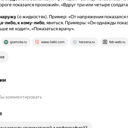
ороге показался прохожий», «Вдруг три или четыре солдата
 наружу
(о жидкостях).
Пример: «От напряжения показался п
а-либо, к кому-либо
, явиться.
Примеры: «Он однажды показа
ьше не ходит», «Показаться врачу».
gramota.ru
www.italki.com
herzena.ru
feb-web.ru
ске
ии
обы комментировать
е
ница между грамматикой и орфографией?