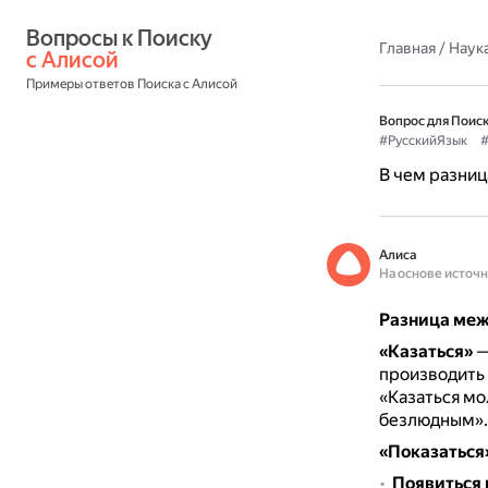
Вопросы к Поиску 
Главная
/
Наука
с Алисой
Примеры ответов Поиска с Алисой
Вопрос для Поиск
#РусскийЯзык
#
В чем разниц
Алиса
На основе источ
Разница межд
«Казаться»
—
производить 
«Казаться мо
безлюдным».
«Показаться
Появиться 