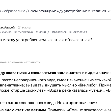
 и образование
/
В чем разница между употреблением 'казаться' и '
а с Алисой
24 марта
Лексика
#Стилистика
#Разница
#Казаться
#Показаться
а между употреблением 'казаться' и 'показаться'?
ников, возможны неточности
у «казаться» и «показаться» заключается в виде и значе
 глагол несовершенного вида, имеет значение «иметь какой
впечатление; вызывать, внушать мысли о чём-либо».
Приме
ложе, старше своих лет», «Вода в реке казалась мутной», «Б
»
— глагол совершенного вида.
Некоторые значения:
на виду, стать заметным
.
Примеры: «Солнце показалось на 