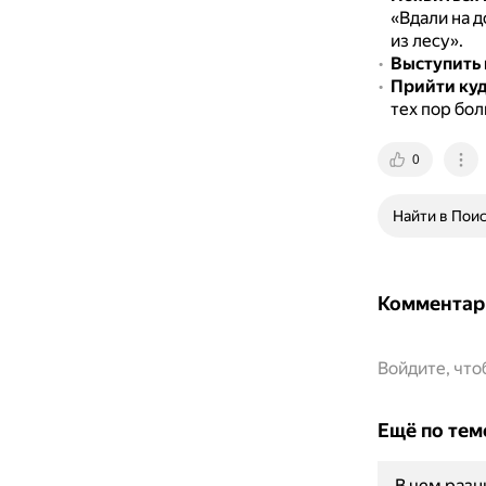
«Вдали на д
из лесу».
Выступить
Прийти куд
тех пор бол
0
Найти в Пои
Комментар
Войдите, чт
Ещё по тем
В чем раз