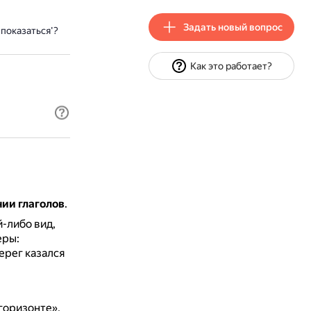
Задать новый вопрос
показаться'?
Как это работает?
нии глаголов
.
-либо вид,
ры:
ерег казался
горизонте»,