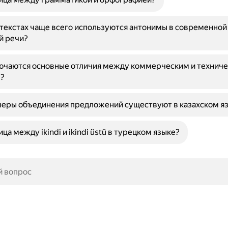
нтекстах чаще всего используются антонимы в современной
й речи?
лючаются основные отличия между коммерческим и технич
?
меры объединения предложений существуют в казахском я
ца между ikindi и ikindi üstü в турецком языке?