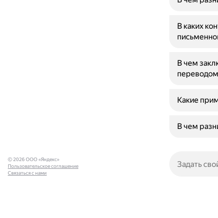
В каких ко
письменно
В чем зак
переводом
Какие при
В чем разни
© 2026 ООО «Яндекс»
Пользовательское соглашение
Связаться с нами