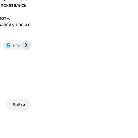
 показались
от».
лся у нас и с
sinonim.org
Войти