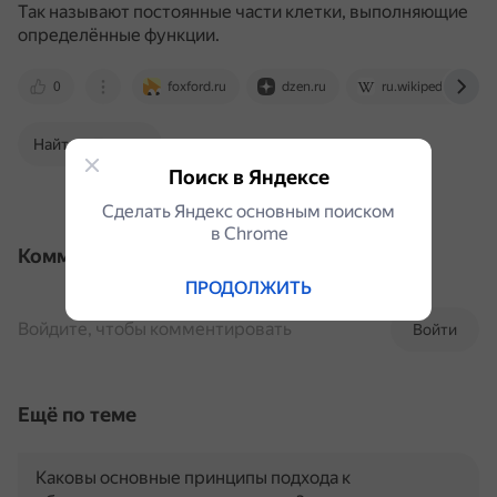
Так называют постоянные части клетки, выполняющие
определённые функции.
0
foxford.ru
dzen.ru
ru.wikipedia.org
Найти в Поиске
Поиск в Яндексе
Сделать Яндекс основным поиском
в Сhrome
Комментарии
ПРОДОЛЖИТЬ
Войдите, чтобы комментировать
Войти
Ещё по теме
Каковы основные принципы подхода к