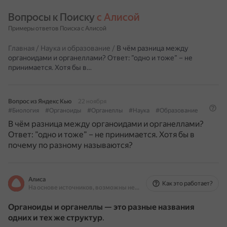
Вопросы к Поиску 
с Алисой
Примеры ответов Поиска с Алисой
Главная
/
Наука и образование
/
В чём разница между
органоидами и органеллами? Ответ: ”одно и тоже” – не
принимается. Хотя бы в…
Вопрос из Яндекс Кью
22 ноября
#Биология
#Органоиды
#Органеллы
#Наука
#Образование
В чём разница между органоидами и органеллами?
Ответ: ”одно и тоже” – не принимается. Хотя бы в
почему по разному называются?
Алиса
Как это работает?
На основе источников, возможны неточности
Органоиды и органеллы — это разные названия
одних и тех же структур
.