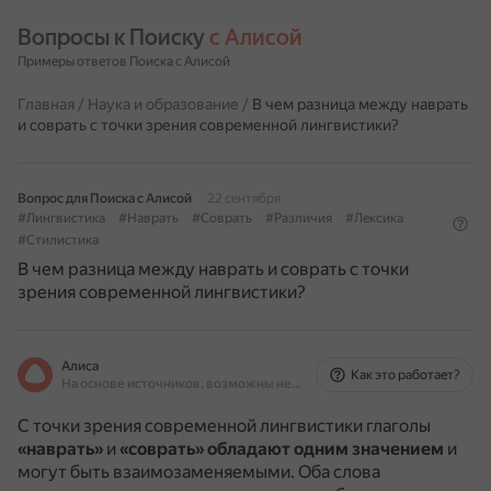
Вопросы к Поиску 
с Алисой
Примеры ответов Поиска с Алисой
Главная
/
Наука и образование
/
В чем разница между наврать
и соврать с точки зрения современной лингвистики?
Вопрос для Поиска с Алисой
22 сентября
#Лингвистика
#Наврать
#Соврать
#Различия
#Лексика
#Стилистика
В чем разница между наврать и соврать с точки
зрения современной лингвистики?
Алиса
Как это работает?
На основе источников, возможны неточности
С точки зрения современной лингвистики глаголы
«наврать»
и
«соврать»
обладают одним значением
и
могут быть взаимозаменяемыми.
Оба слова