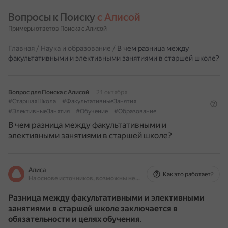
Вопросы к Поиску 
с Алисой
Примеры ответов Поиска с Алисой
Главная
/
Наука и образование
/
В чем разница между
факультативными и элективными занятиями в старшей школе?
Вопрос для Поиска с Алисой
21 октября
#СтаршаяШкола
#ФакультативныеЗанятия
#ЭлективныеЗанятия
#Обучение
#Образование
В чем разница между факультативными и
элективными занятиями в старшей школе?
Алиса
Как это работает?
На основе источников, возможны неточности
Разница между факультативными и элективными
занятиями в старшей школе заключается в
обязательности и целях обучения
.