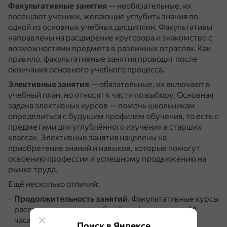
Факультативные занятия
— необязательные, их
посещают ученики, желающие углубить знания по
одной из основных учебных дисциплин.
Факультативы
направлены на расширение кругозора и знакомство с
возможностями предмета в различных отраслях.
Как
правило, факультативные занятия проводят после
окончания основного учебного процесса.
Элективные занятия
— обязательные, их включают в
учебный план, но относят к части по выбору.
Основная
задача элективных курсов — помочь школьникам
определиться с будущим профилем обучения, то есть с
предметами для углублённого изучения в старших
классах.
Элективные занятия нацелены на
приобретение знаний и навыков, которые помогут
освоению профессии и успешному продвижению на
рынке труда.
Ещё несколько отличий:
Продолжительность занятий
.
Факультативные курсы
рассчитаны на весь учебный год (минимум — 34
часа).
Элективные курсы могут быть
Поиск в Яндексе