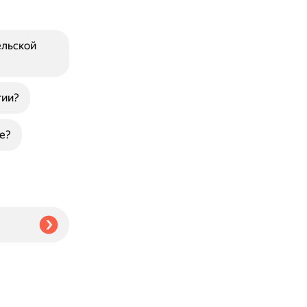
ельской
гии?
е?