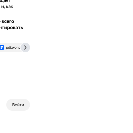
ещает
и, как
 всего
нтировать
pdf.wondershare.com.ru
brstu.ru
Войти