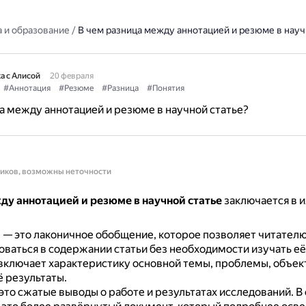
 и образование
/
В чем разница между аннотацией и резюме в науч
а с Алисой
20 февраля
#Аннотация
#Резюме
#Разница
#Понятия
а между аннотацией и резюме в научной статье?
ников, возможны неточности
ду аннотацией и резюме в научной статье
заключается в и
я
— это лаконичное обобщение, которое позволяет читател
ваться в содержании статьи без необходимости изучать её
включает характеристику основной темы, проблемы, объект
ё результаты.
это сжатые выводы о работе и результатах исследований.
В