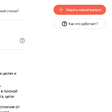
Задать новый вопрос
ной статье?
Как это работает?
х целях и
ю
 в полной
а, цели
 отличие от