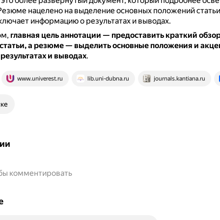
 это более развёрнутый документ, который подробнее осв
Резюме нацелено на выделение основных положений статьи 
ключает информацию о результатах и выводах.
ом,
главная цель аннотации — предоставить краткий обзор
статьи, а резюме — выделить основные положения и акце
результатах и выводах
.
www.univerest.ru
lib.uni-dubna.ru
journals.kantiana.ru
ске
ии
обы комментировать
е