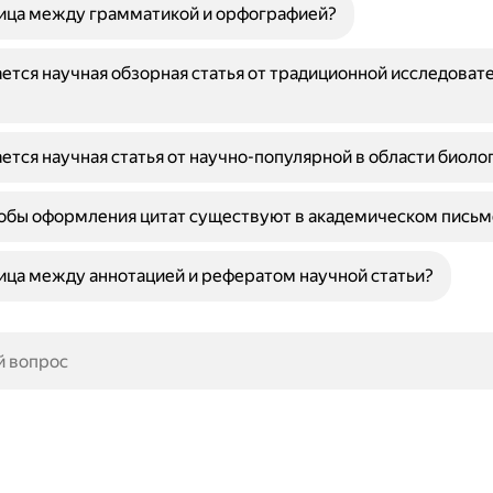
ница между грамматикой и орфографией?
ется научная обзорная статья от традиционной исследоват
ется научная статья от научно-популярной в области биоло
обы оформления цитат существуют в академическом письм
ица между аннотацией и рефератом научной статьи?