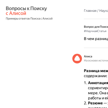
Вопросы к Поиску 
Главная
/
Наука
с Алисой
Примеры ответов Поиска с Алисой
Вопрос для Поиск
#НаучнаяСтатья
В чем разниц
Алиса
На основе источ
Разница меж
содержании:
Аннотаци
сориентиро
мере.
Она 
работы и е
Резюме
— 