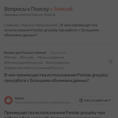
Вопросы к Поиску 
с Алисой
Примеры ответов Поиска с Алисой
Главная
/
Наука и образование
/
В чем преимущества
использования Pandas groupby при работе с большими
объемами данных?
Вопрос для Поиска с Алисой
23 декабря
#Pandas
#Groupby
#БольшиеДанные
#ОптимизацияПроцессов
#АнализДанных
#ЭффективноеИспользованиеРесурсов
В чем преимущества использования Pandas groupby
при работе с большими объемами данных?
Алиса
Как это работает?
На основе источников, возможны неточности
Преимущества использования Pandas groupby при