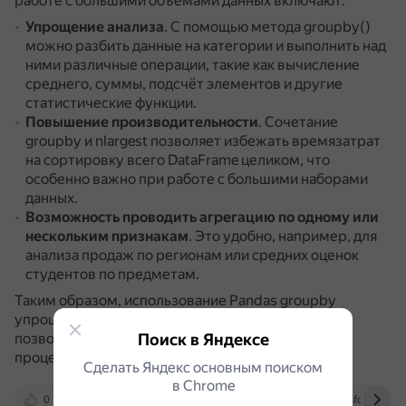
работе с большими объёмами данных включают:
Упрощение анализа
.
С помощью метода groupby()
можно разбить данные на категории и выполнить над
ними различные операции, такие как вычисление
среднего, суммы, подсчёт элементов и другие
статистические функции.
Повышение производительности
.
Сочетание
groupby и nlargest позволяет избежать времязатрат
на сортировку всего DataFrame целиком, что
особенно важно при работе с большими наборами
данных.
Возможность проводить агрегацию по одному или
нескольким признакам
.
Это удобно, например, для
анализа продаж по регионам или средних оценок
студентов по предметам.
Таким образом, использование Pandas groupby
упрощает работу с большими объёмами данных,
Поиск в Яндексе
позволяя извлекать полезные выводы и улучшать
процессы принятия решений.
Сделать Яндекс основным поиском
в Сhrome
0
kedu.ru
sky.pro
www.geeksforgeeks.o