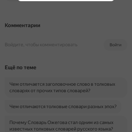
Комментарии
Войдите, чтобы комментировать
Войти
Ещё по теме
Чем отличается заголовочное слово в толковых
словарях от прочих типов словарей?
Чем отличаются толковые словари разных эпох?
Почему Словарь Ожегова стал одним из самых
известных толковых словарей русского языка?