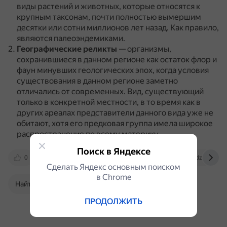
виды растений и животных, которые относятся к
крупным таксонам, почти полностью вымершим
десятки или сотни миллионов лет назад.
Как правило,
являются палеоэндемиками.
Географические реликты
— организмы,
сохранившиеся в данном регионе как остаток флор и
фаун минувших геологических эпох, когда условия
существования в данном регионе заметно
отличались от современных.
Вид, существующий
только в конкретной местности, в то время как в
других ареалах представители данного вида уже не
обитают, хотя его предковая группа имела широкое
распространение по всему материку.
Поиск в Яндексе
0
ru.wikipedia.org
pikabu.ru
dzen.ru
Сделать Яндекс основным поиском
в Сhrome
Найти в Поиске
ПРОДОЛЖИТЬ