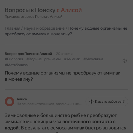
Вопросы к Поиску 
с Алисой
Примеры ответов Поиска с Алисой
Главная
/
Наука и образование
/
Почему водные организмы не
преобразуют аммиак в мочевину?
Вопрос для Поиска с Алисой
20 апреля
#Биология
#ВодныеОрганизмы
#Аммиак
#Мочевина
#Метаболизм
Почему водные организмы не преобразуют аммиак
в мочевину?
Алиса
Как это работает?
На основе источников, возможны неточности
Земноводные и большинство рыб не преобразуют
аммиак в мочевину
из-за постоянного контакта с
водой
.
В результате осмоса аммиак быстро выводится