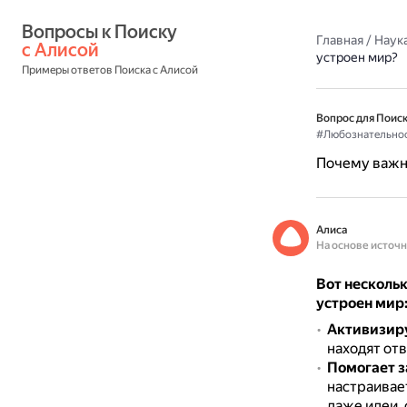
Вопросы к Поиску 
Главная
/
Наука
с Алисой
устроен мир?
Примеры ответов Поиска с Алисой
Вопрос для Поиск
#Любознательно
Почему важно
Алиса
На основе источ
Вот нескольк
устроен мир
Активизиру
находят отв
Помогает з
настраивае
даже идеи,