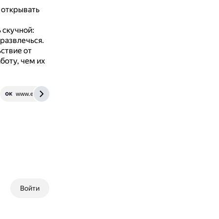
 открывать
 скучной:
оразвлечься.
ствие от
боту, чем их
www.euroki.org
Войти