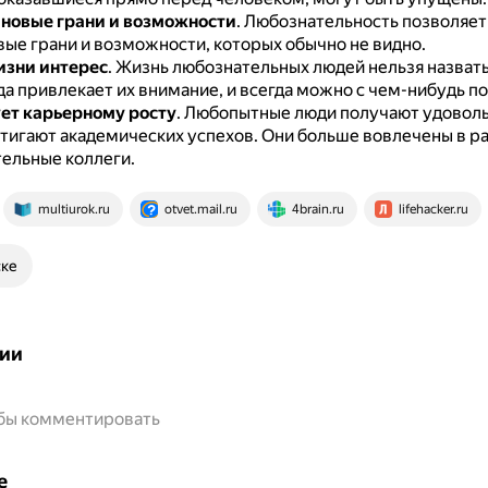
новые грани и возможности
.
Любознательность позволяет
вые грани и возможности, которых обычно не видно.
изни интерес
.
Жизнь любознательных людей нельзя назвать
да привлекает их внимание, и всегда можно с чем-нибудь п
ет карьерному росту
.
Любопытные люди получают удоволь
стигают академических успехов.
Они больше вовлечены в ра
ельные коллеги.
multiurok.ru
otvet.mail.ru
4brain.ru
lifehacker.ru
ске
ии
обы комментировать
е