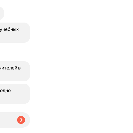
 учебных
чителей в
 одно