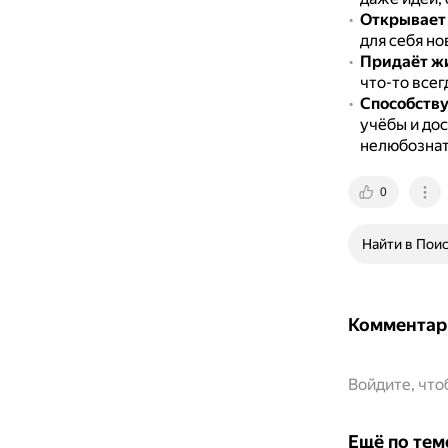
Открывает 
для себя но
Придаёт ж
что-то всег
Способству
учёбы и до
нелюбознат
0
Найти в Пои
Комментар
Войдите, чт
Ещё по тем