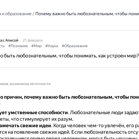
 и образование
/
Почему важно быть любознательным, чтобы поним
а с Алисой
21 февраля
сть
#Познание
#Мир
#Наука
#Образование
 быть любознательным, чтобы понимать, как устроен мир?
ников, возможны неточности
о причин, почему важно быть любознательным, чтобы пон
:
ет умственные способности
.
Любознательные люди задают
еты, что стимулирует их разум.
амечать свежие идеи
.
Когда человек чем-то увлечён, его 
тся на появление свежих идей.
Если любознательность отсу
 оказавшиеся прямо перед человеком, могут быть упущены.