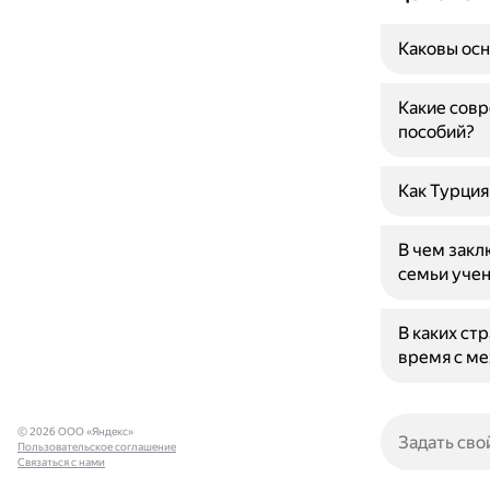
Каковы осн
Какие совр
пособий?
Как Турция
В чем закл
семьи уче
В каких ст
время с м
© 2026 ООО «Яндекс»
Пользовательское соглашение
Связаться с нами