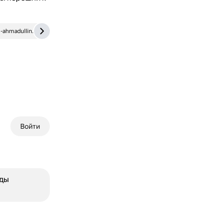
-ahmadullin.ru
lc.rt.ru
Войти
иды