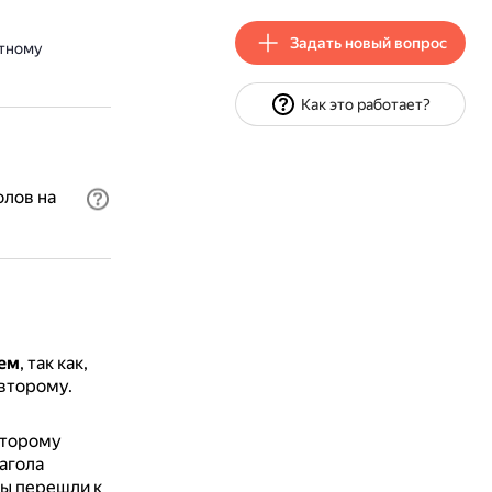
Задать новый вопрос
ртному
Как это работает?
олов на
ем
, так как,
о второму.
второму
агола
мы перешли к