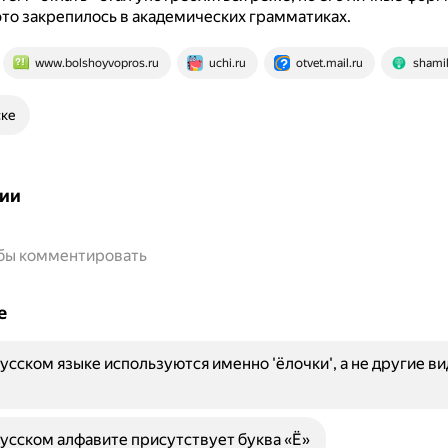
 это закрепилось в академических грамматиках.
www.bolshoyvopros.ru
uchi.ru
otvet.mail.ru
shamil
ске
ии
обы комментировать
е
усском языке используются именно 'ёлочки', а не другие в
усском алфавите присутствует буква «Ё»