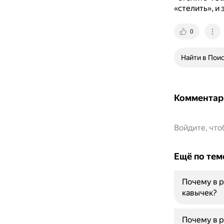
«стелить», и
0
Найти в Пои
Комментар
Войдите, чт
Ещё по тем
Почему в р
кавычек?
Почему в р