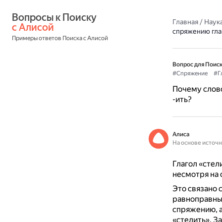
Вопросы к Поиску 
Главная
/
Наука
с Алисой
спряжению глаг
Примеры ответов Поиска с Алисой
Вопрос для Поиск
#Спряжение
#Г
Почему слово
-ить?
Алиса
На основе источ
Глагол «стел
несмотря на 
Это связано 
равноправных
спряжению, а
«стелить».
За