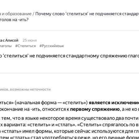
 и образование
/
Почему слово 'стелиться' не подчиняется станда
олов на -ить?
а с Алисой
25 июня
лаголы
#Стелиться
#Русскийязык
 'стелиться' не подчиняется стандартному спряжению глаг
ников, возможны неточности
иться» (начальная форма — «стелить»)
является исключени
окончание на -ить, относится к
первому спряжению
, а не к
с тем, что в языке некоторое время существовало два почти
 варианта: «стелить» и «стлать».
«Стелить» спрягалось по 
 «стлать» имел формы, которые сейчас используются для гл
тем «стлать» стал употребляться реже, но его личные фор