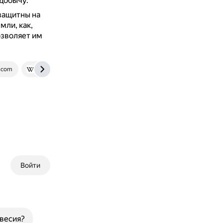
добычу.
защитны на
мли, как,
озволяет им
s.com
ru.wikipedia.org
Войти
весия?