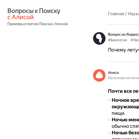
Вопросы к Поиску 
Главная
/
Наука
с Алисой
Примеры ответов Поиска с Алисой
Вопрос из Яндекс
#Биология
#Эв
Почему лету
Алиса
На основе источ
Почти все л
Ночное вре
окружающе
пищи.
Ночью мен
обычно спя
Ночью без