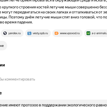
шам легче ориентироваться в окружающей среде и искать 
о хрупкого строения костей летучие мыши совершенно без
 могут передвигаться на своих лапках и отталкиваться от зе
тицы.
Поэтому днём летучие мыши спят вниз головой, что п
 во время падения.
yandex.ru
vesty.spb.ru
www.vpoxod.ru
a-z-animal
ске
ии
обы комментировать
е
ение имеют протозоо в поддержании экологического равно