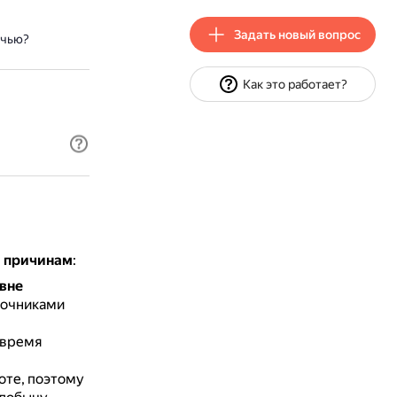
Задать новый вопрос
очью?
Как это работает?
м причинам
:
 вне
точниками
 время
оте, поэтому