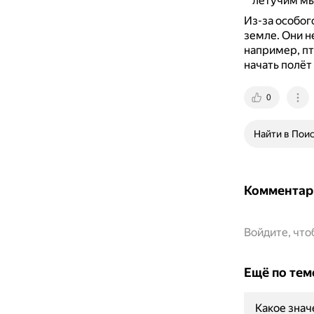
летучим мы
Из-за особог
земле.
Они не
например, п
начать полёт
0
Найти в Пои
Комментар
Войдите, чт
Ещё по тем
Какое знач