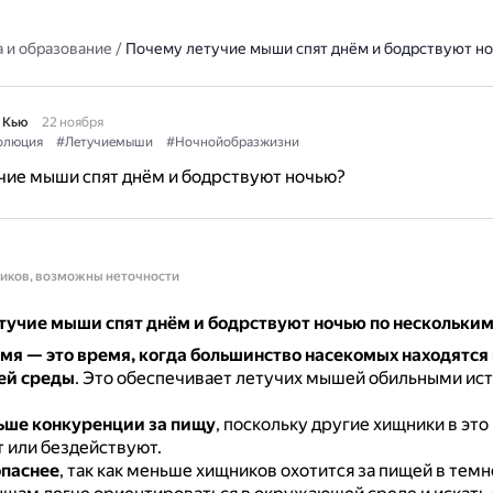
 и образование
/
Почему летучие мыши спят днём и бодрствуют н
 Кью
22 ноября
олюция
#Летучиемыши
#Ночнойобразжизни
чие мыши спят днём и бодрствуют ночью?
ников, возможны неточности
етучие мыши спят днём и бодрствуют ночью по нескольки
мя — это время, когда большинство насекомых находятся
й среды
.
Это обеспечивает летучих мышей обильными ис
ьше конкуренции за пищу
, поскольку другие хищники в это
т или бездействуют.
опаснее
, так как меньше хищников охотится за пищей в темн