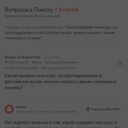
Вопросы к Поиску 
с Алисой
Примеры ответов Поиска с Алисой
Главная
/
Наука и образование
/
Какой предмет или курс, из
преподаваемых в российских вузах, можно назвать самым
сложным и почему?
Вопрос из Яндекс Кью
22 ноября
#Образование
#Вузы
#СложныеПредметы
#УчебнаяПрограмма
#СтуденческаяЖизнь
Какой предмет или курс, из преподаваемых в
российских вузах, можно назвать самым сложным и
почему?
Алиса
Как это работает?
На основе источников, возможны неточности
Нет единого мнения о том, какой предмет или курс в