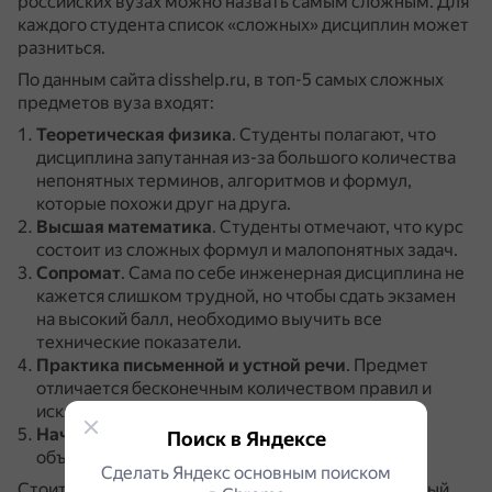
российских вузах можно назвать самым сложным. Для
каждого студента список «сложных» дисциплин может
разниться.
По данным сайта disshelp.ru, в топ-5 самых сложных
предметов вуза входят:
Теоретическая физика
.
Студенты полагают, что
дисциплина запутанная из-за большого количества
непонятных терминов, алгоритмов и формул,
которые похожи друг на друга.
Высшая математика
.
Студенты отмечают, что курс
состоит из сложных формул и малопонятных задач.
Сопромат
.
Сама по себе инженерная дисциплина не
кажется слишком трудной, но чтобы сдать экзамен
на высокий балл, необходимо выучить все
технические показатели.
Практика письменной и устной речи
.
Предмет
отличается бесконечным количеством правил и
исключений.
Начертательная геометрия
.
Наука исследует
Поиск в Яндексе
объекты трёхмерного пространства.
Сделать Яндекс основным поиском
Стоит учитывать, что определение «самый сложный