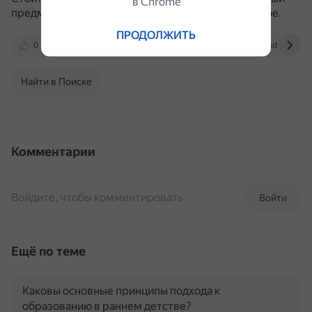
в Сhrome
предмет» довольно абстрактное и индивидуальное.
ПРОДОЛЖИТЬ
0
zaochnik.ru
disshelp.ru
yandex.ru
Найти в Поиске
Комментарии
Войдите, чтобы комментировать
Войти
Ещё по теме
Каковы основные принципы подхода к
образованию в раннем детстве?