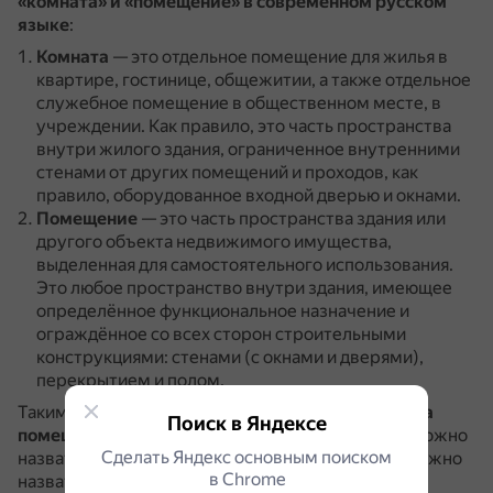
«комната» и «помещение» в современном русском
языке
:
Комната
— это отдельное помещение для жилья в
квартире, гостинице, общежитии, а также отдельное
служебное помещение в общественном месте, в
учреждении.
Как правило, это часть пространства
внутри жилого здания, ограниченное внутренними
стенами от других помещений и проходов, как
правило, оборудованное входной дверью и окнами.
Помещение
— это часть пространства здания или
другого объекта недвижимого имущества,
выделенная для самостоятельного использования.
Это любое пространство внутри здания, имеющее
определённое функциональное назначение и
ограждённое со всех сторон строительными
конструкциями: стенами (с окнами и дверями),
перекрытием и полом.
Таким образом,
комната — это частное понятие, а
Поиск в Яндексе
помещение — общее
, при этом любую комнату можно
Сделать Яндекс основным поиском
назвать помещением, но не любое помещение можно
в Сhrome
назвать комнатой.