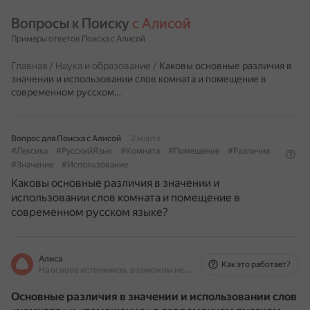
Вопросы к Поиску 
с Алисой
Примеры ответов Поиска с Алисой
Главная
/
Наука и образование
/
Каковы основные различия в
значении и использовании слов комната и помещение в
современном русском…
Вопрос для Поиска с Алисой
2 марта
#Лексика
#РусскийЯзык
#Комната
#Помещение
#Различия
#Значение
#Использование
Каковы основные различия в значении и
использовании слов комната и помещение в
современном русском языке?
Алиса
Как это работает?
На основе источников, возможны неточности
Основные различия в значении и использовании слов