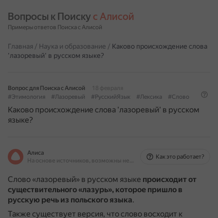
Вопросы к Поиску 
с Алисой
Примеры ответов Поиска с Алисой
Главная
/
Наука и образование
/
Каково происхождение слова
'лазоревый' в русском языке?
Вопрос для Поиска с Алисой
18 февраля
#Этимология
#Лазоревый
#РусскийЯзык
#Лексика
#Слово
Каково происхождение слова 'лазоревый' в русском
языке?
Алиса
Как это работает?
На основе источников, возможны неточности
Слово «лазоревый» в русском языке
происходит от
существительного «лазурь», которое пришло в
русскую речь из польского языка
.
Также существует версия, что слово восходит к