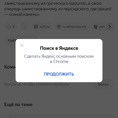
заимствованному из греческого lazourion, в свою
очередь заимствованному из персидского, где lajward
— «синий камень».
0
uchi.ru
ru.wiktionary.org
gufo.me
Найти в Поиске
Поиск в Яндексе
Сделать Яндекс основным поиском
в Сhrome
Комментарии
ПРОДОЛЖИТЬ
Войдите, чтобы комментировать
Войти
Ещё по теме